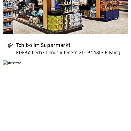
Tchibo im Supermarkt
tchibo_logo
EDEKA Leeb
Landshuter Str. 31
94431
Pilsting