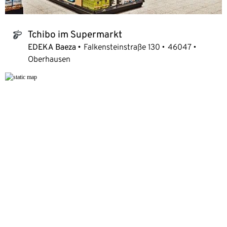
Tchibo im Supermarkt
tchibo_logo
EDEKA Baeza
Falkensteinstraße 130
46047
Oberhausen