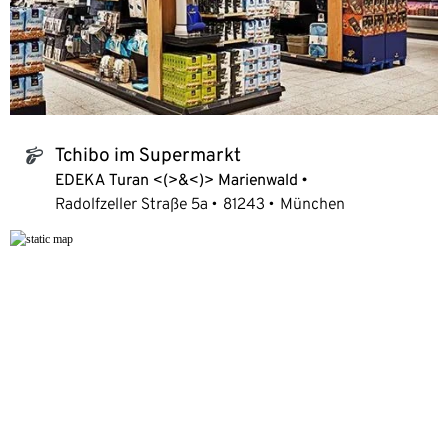
Tchibo im Supermarkt
tchibo_logo
EDEKA Turan <(>&<)> Marienwald
Radolfzeller Straße 5a
81243
München