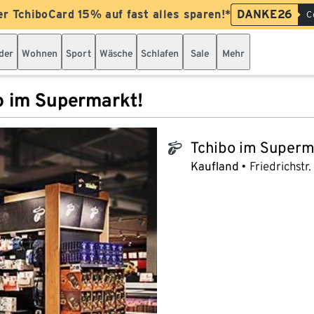
er TchiboCard 15% auf fast alles sparen!*
DANKE26
C
der
Wohnen
Sport
Wäsche
Schlafen
Sale
Mehr
o im Supermarkt!
Tchibo im Superm
tchibo_logo
Kaufland
Friedrichstr.