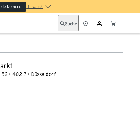
ode kopieren
Hinweis*
Suche
arkt
 152
40217
Düsseldorf