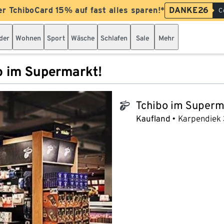
er TchiboCard 15% auf fast alles sparen!*
DANKE26
C
der
Wohnen
Sport
Wäsche
Schlafen
Sale
Mehr
o im Supermarkt!
Tchibo im Superm
tchibo_logo
Kaufland
Karpendiek 