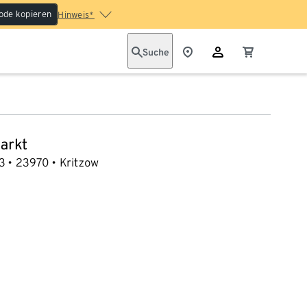
ode kopieren
Hinweis*
Suche
arkt
3
23970
Kritzow