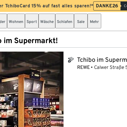
er TchiboCard 15% auf fast alles sparen!*
DANKE26
C
der
Wohnen
Sport
Wäsche
Schlafen
Sale
Mehr
o im Supermarkt!
Tchibo im Superm
tchibo_logo
REWE
Calwer Straße 