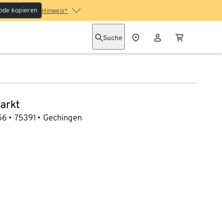
ode kopieren
Hinweis*
Suche
arkt
56
75391
Gechingen