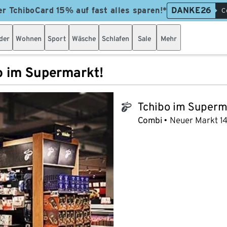
er TchiboCard 15% auf fast alles sparen!*
DANKE26
C
der
Wohnen
Sport
Wäsche
Schlafen
Sale
Mehr
o im Supermarkt!
Tchibo im Superm
tchibo_logo
Combi
Neuer Markt 1