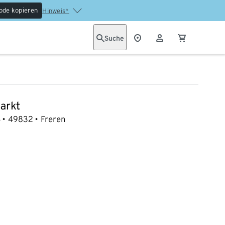
ode kopieren
Hinweis*
Suche
arkt
4
49832
Freren