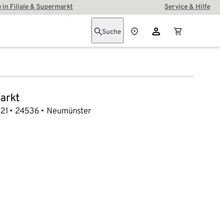
 in Filiale & Supermarkt
Service & Hilfe
Suche
arkt
21
24536
Neumünster