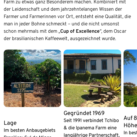
Farm zu etwas ganz Besonderem machen. Kombiniert mit
der Leidenschaft und dem jahrzehntelangen Wissen der
Farmer und Farmerinnen vor Ort, entsteht eine Qualität, die
man in jeder Bohne schmeckt – und die nicht umsonst
schon mehrmals mit dem „
Cup of Excellence
“, dem Oscar
der brasilianischen Kaffeewelt, ausgezeichnet wurde.
Ende der Auflistung
Gegründet 1969
Auf 
Seit 1991 verbindet Tchibo
Lage
Höh
& die Ipanema Farm eine
Im besten Anbaugebiets
In bes
langjährige Partnerschaft.