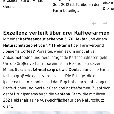
Brasilien: Sul de Minas
eisen
Seit 2012 ist Tchibo an der
Gerais.
& ein
Farm beteiligt.
Exzellenz verteilt über drei Kaffeefarmen
Mit einer
Kaffeeanbauflache von 3.170 Hektar
und einem
Naturschutzgebiet von 1.711 Hektar
ist der Farmverbund
„Ipanema Coffees“ Vorreiter, wenn es um innovative
Anbaumethoden und herausragende Kaffeequalitäten geht.
Um die Größenverhältnisse einmal in Relation zu setzen:
Minas Gerais ist 1.6-mal so groß wie Deutschland
, die Farm
fast so groß wie ganz Norderstedt. Die Erfolge, die die
Ipanema feiern konnte, sind das Ergebnis jahrzehntelanger
Perfektionierung, verteilt über drei Kaffeefarmen. Zusätzlich
gehört zur Ipanema auch die
Santana Farm
, die mit ihren
252 Hektar als reine Ausweichfläche für den Naturschutz
dient.