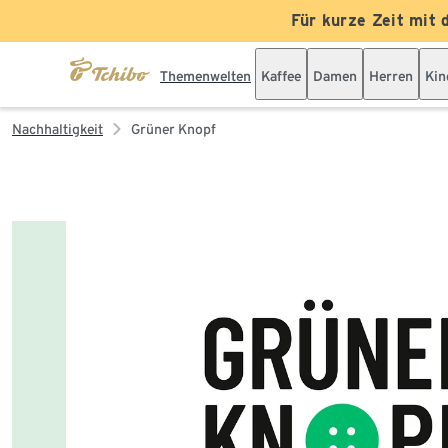
Für kurze Zeit mit 
Themenwelten
Kaffee
Damen
Herren
Kin
Nachhaltigkeit
Grüner Knopf