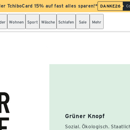
der TchiboCard 15% auf fast alles sparen!*
DANKE26
Co
der
Wohnen
Sport
Wäsche
Schlafen
Sale
Mehr
Grüner Knopf
Sozial. Ökologisch. Staatlic