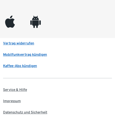
appleinc
android
Vertrag widerrufen
Mobilfunkvertrag kündigen
Kaffee-Abo kündigen
Service & Hilfe
Impressum
Datenschutz und Sicherheit