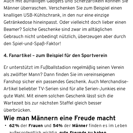
Auch mit auffälligen Gadgets und Scherzartikeln können Sie
Männer überraschen. Verschenken Sie zum Beispiel einen
knalligen USB-Kühlschrank, in den nur eine einzige
Getränkedose hineinpasst. Oder vielleicht doch lieber einen
Beamer? Solche Geschenke sind zwar im alltäglichen
Gebrauch nicht unbedingt nützlich, überzeugen aber durch
den Spiel-und-Spaß-Faktor!
4. Fanartikel – zum Beispiel für den Sportverein
Er unterstützt im Fußballstadion regelmäßig seinen Verein
als zwölfter Mann? Dann finden Sie im vereinseigenen
Fanshop sicher ein passendes Geschenk. Auch Merchandise-
Artikel beliebter TV-Serien sind für alle Serien-Junkies eine
gute Wahl. Mit einem solchen Geschenk lässt sich die
Wartezeit bis zur nächsten Staffel gleich besser
überbrücken.
Wie man Männern eine Freude macht
62%
der
Frauen
und
54%
der
Männer
finden es im Leben
außerordentlich wichtig,
gute Freunde zu haben