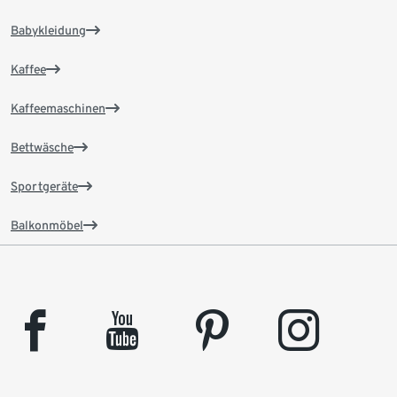
Babykleidung
Kaffee
Kaffeemaschinen
Bettwäsche
Sportgeräte
Balkonmöbel
facebook
youtube
pinterest
instagram