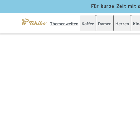
Für kurze Zeit mit 
Themenwelten
Kaffee
Damen
Herren
Kin