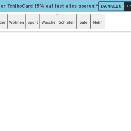
der TchiboCard 15% auf fast alles sparen!*
DANKE26
Co
der
Wohnen
Sport
Wäsche
Schlafen
Sale
Mehr