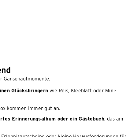
end
für Gänsehautmomente.
einen Glücksbringern
wie Reis, Kleeblatt oder Mini-
Box kommen immer gut an.
ertes Erinnerungsalbum oder ein Gästebuch
, das am
h Erlebnisgutscheine oder kleine Herausforderungen für