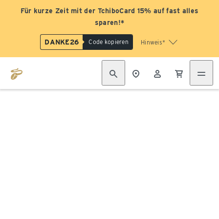
Für kurze Zeit mit der TchiboCard 15% auf fast alles
sparen!*
DANKE26
Code kopieren
Hinweis*