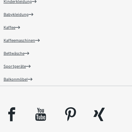
Kinderkleidung
Babykleidung
Kaffee
Kaffeemaschinen
Bettwäsche
Sportgeräte
Balkonmöbel
facebook
youtube
pinterest
xing