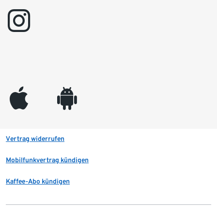
instagram
appleinc
android
Vertrag widerrufen
Mobilfunkvertrag kündigen
Kaffee-Abo kündigen