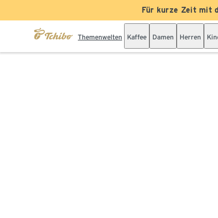
Für kurze Zeit mit 
Themenwelten
Kaffee
Damen
Herren
Kin