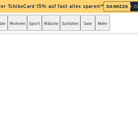
der TchiboCard 15% auf fast alles sparen!*
DANKE26
Co
der
Wohnen
Sport
Wäsche
Schlafen
Sale
Mehr