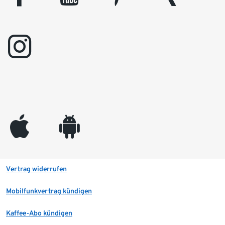
instagram
appleinc
android
Vertrag widerrufen
Mobilfunkvertrag kündigen
Kaffee-Abo kündigen