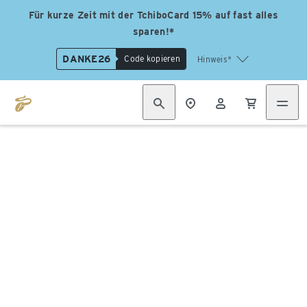
Für kurze Zeit mit der TchiboCard 15% auf fast alles
sparen!*
DANKE26
Code kopieren
Hinweis*