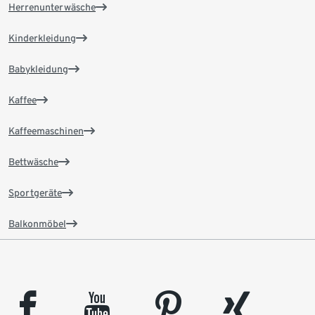
Herrenunterwäsche
Kinderkleidung
Babykleidung
Kaffee
Kaffeemaschinen
Bettwäsche
Sportgeräte
Balkonmöbel
facebook
youtube
pinterest
xing