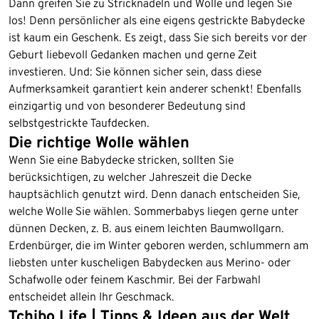
Dann greifen Sie zu Stricknadeln und Wolle und legen Sie
los! Denn persönlicher als eine eigens gestrickte Babydecke
ist kaum ein Geschenk. Es zeigt, dass Sie sich bereits vor der
Geburt liebevoll Gedanken machen und gerne Zeit
investieren. Und: Sie können sicher sein, dass diese
Aufmerksamkeit garantiert kein anderer schenkt! Ebenfalls
einzigartig und von besonderer Bedeutung sind
selbstgestrickte Taufdecken.
Die richtige Wolle wählen
Wenn Sie eine Babydecke stricken, sollten Sie
berücksichtigen, zu welcher Jahreszeit die Decke
hauptsächlich genutzt wird. Denn danach entscheiden Sie,
welche Wolle Sie wählen. Sommerbabys liegen gerne unter
dünnen Decken, z. B. aus einem leichten Baumwollgarn.
Erdenbürger, die im Winter geboren werden, schlummern am
liebsten unter kuscheligen Babydecken aus Merino- oder
Schafwolle oder feinem Kaschmir. Bei der Farbwahl
entscheidet allein Ihr Geschmack.
Tchibo Life | Tipps & Ideen aus der Welt
Ende der Auflistung