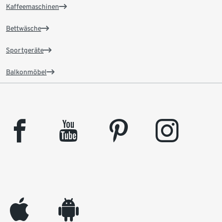
Kaffeemaschinen
Bettwäsche
Sportgeräte
Balkonmöbel
facebook
youtube
pinterest
instagram
appleinc
android