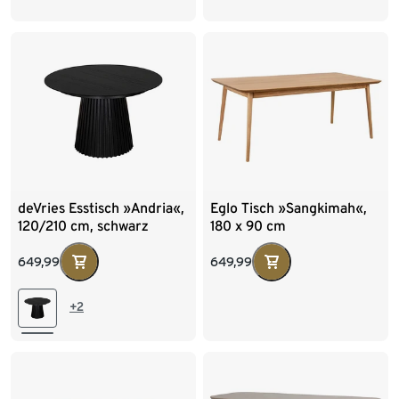
U-Form-Gestell
deVries Esstisch »Andria«,
Eglo Tisch »Sangkimah«,
120/210 cm, schwarz
180 x 90 cm
649,99
649,99
+2