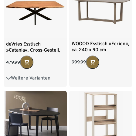
WOOOD Esstisch »Ferion«,
deVries Esstisch
ca. 240 x 90 cm
»Catania«, Cross-Gestell,
ca. 200 x 100 cm
999,99
479,99
Weitere Varianten
U-Form-Gestell
X-Bein-Gestell