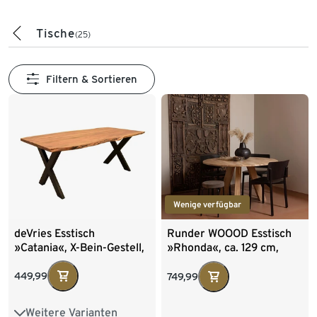
Tische
(25)
Filtern & Sortieren
Wenige verfügbar
deVries Esstisch
Runder WOOOD Esstisch
»Catania«, X-Bein-Gestell,
»Rhonda«, ca. 129 cm,
ca. 200 x 100 cm
Eiche naturfarben
449,99
749,99
Weitere Varianten
Cross-Gestell