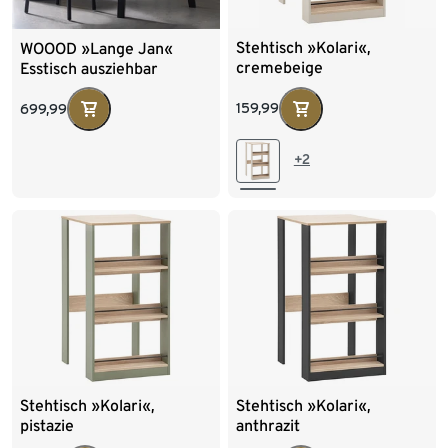
Stehtisch »Kolari«,
WOOOD »Lange Jan«
cremebeige
Esstisch ausziehbar
159,99
699,99
+2
Stehtisch »Kolari«,
Stehtisch »Kolari«,
pistazie
anthrazit