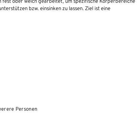
h fest oder weich gearbeitet, um spezifische Körperbereiche
terstützen bzw. einsinken zu lassen. Ziel ist eine
werere Personen