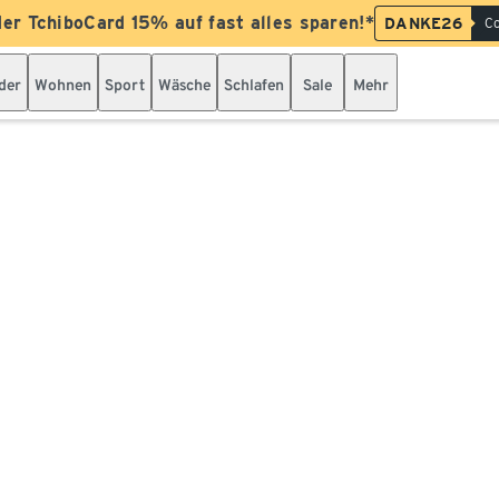
der TchiboCard 15% auf fast alles sparen!*
DANKE26
Co
der
Wohnen
Sport
Wäsche
Schlafen
Sale
Mehr