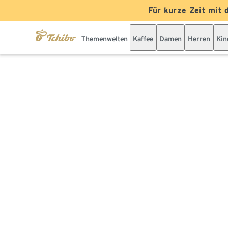
Für kurze Zeit mit 
Themenwelten
Kaffee
Damen
Herren
Kin