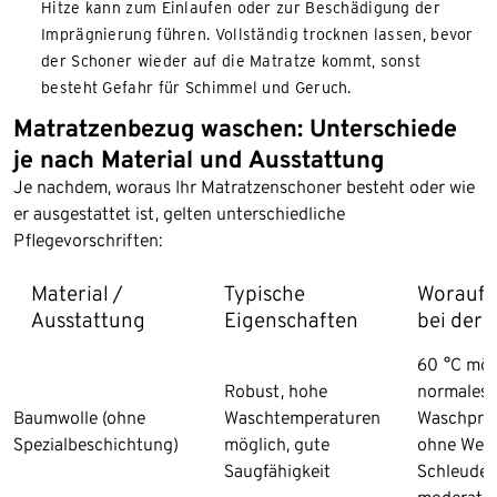
Hitze kann zum Einlaufen oder zur Beschädigung der
Imprägnierung führen. Vollständig trocknen lassen, bevor
der Schoner wieder auf die Matratze kommt, sonst
besteht Gefahr für Schimmel und Geruch.
Matratzenbezug waschen: Unterschiede
je nach Material und Ausstattung
Je nachdem, woraus Ihr Matratzenschoner besteht oder wie
er ausgestattet ist, gelten unterschiedliche
Pflegevorschriften:
Material /
Typische
Worauf 
Ausstattung
Eigenschaften
bei der 
60 °C mög
Robust, hohe
normales
Baumwolle (ohne
Waschtemperaturen
Waschprog
Spezialbeschichtung)
möglich, gute
ohne Weic
Saugfähigkeit
Schleuder