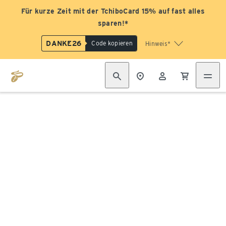
Für kurze Zeit mit der TchiboCard 15% auf fast alles
sparen!*
DANKE26
Code kopieren
Hinweis*