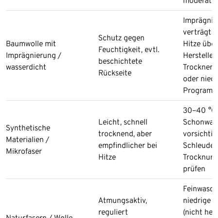
moderat, 
Imprägnie
verträgt o
Schutz gegen
Baumwolle mit
Hitze über
Feuchtigkeit, evtl.
Imprägnierung /
Hersteller
beschichtete
wasserdicht
Trockner 
Rückseite
oder niedr
Programm
30–40 °C,
Leicht, schnell
Schonwas
Synthetische
trocknend, aber
vorsichtig
Materialien /
empfindlicher bei
Schleudern
Mikrofaser
Hitze
Trocknung
prüfen
Feinwasch
Atmungsaktiv,
niedrige 
reguliert
(nicht hei
Naturfasern / Wolle