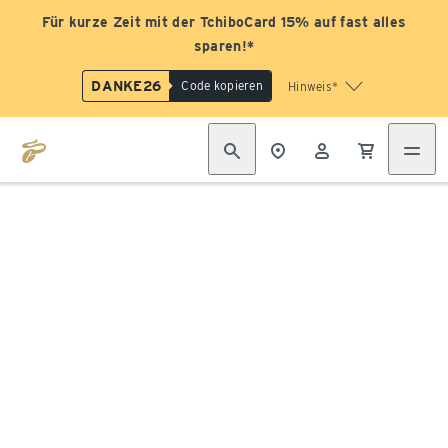
Für kurze Zeit mit der TchiboCard 15% auf fast alles
sparen!*
DANKE26
Code kopieren
Hinweis*