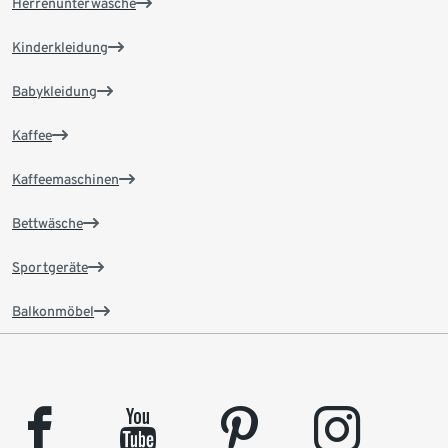
Herrenunterwäsche
Kinderkleidung
Babykleidung
Kaffee
Kaffeemaschinen
Bettwäsche
Sportgeräte
Balkonmöbel
facebook
youtube
pinterest
instagram