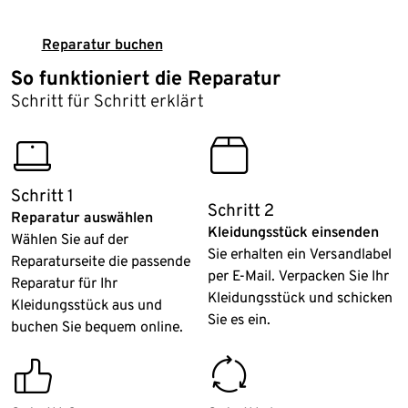
Reparatur buchen
So funktioniert die Reparatur
Schritt für Schritt erklärt
computer
shipping_costs_others
Schritt 1
Schritt 2
Reparatur auswählen
Kleidungsstück einsenden
Wählen Sie auf der
Sie erhalten ein Versandlabel
Reparaturseite die passende
per E-Mail. Verpacken Sie Ihr
Reparatur für Ihr
Kleidungsstück und schicken
Kleidungsstück aus und
Sie es ein.
buchen Sie bequem online.
high_recommendation_rate
proper_disposal