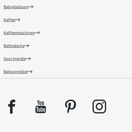
Babykleidung
Kaffee
Kaffeemaschinen
Bettwäsche
Sportgeräte
Balkonmöbel
facebook
youtube
pinterest
instagram