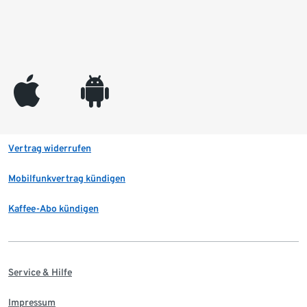
appleinc
android
Vertrag widerrufen
Mobilfunkvertrag kündigen
Kaffee-Abo kündigen
Service & Hilfe
Impressum