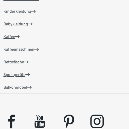
Kinderkleidung
Babykleidung
Kaffee
Kaffeemaschinen
Bettwäsche
Sportgeräte
Balkonmöbel
facebook
youtube
pinterest
instagram