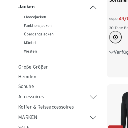
Softshel
Jacken
Fleecejacken
49,
59,99
Funktionsjacken
30-Tage-Be
Übergangsjacken
Mäntel
Verfü
Westen
S 44/46
L 52/54
Große Größen
Hemden
XXL 60
Schuhe
Accessoires
Koffer & Reiseaccessoires
MARKEN
SALE