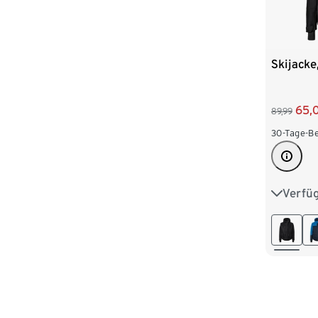
Skijacke
65,
89,99
30-Tage-Be
Verfü
S 44/46
L 52/54
XXL 60