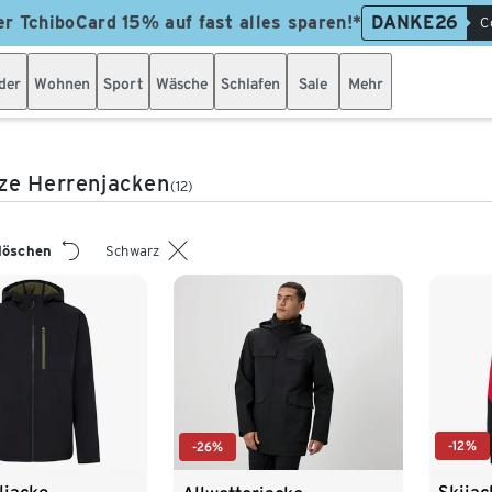
er TchiboCard 15% auf fast alles sparen!*
DANKE26
C
der
Wohnen
Sport
Wäsche
Schlafen
Sale
Mehr
ze Herrenjacken
(12)
 löschen
Schwarz
-12%
-26%