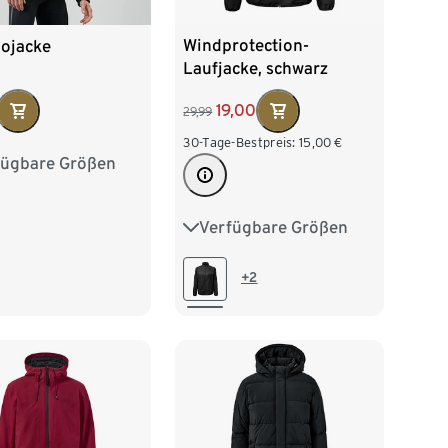
Windprotection-
ojacke
Laufjacke, schwarz
19,00
29,99
30-Tage-Bestpreis:
15,00
€
fügbare Größen
/46
M 48/50
/54
XL 56/58
Verfügbare Größen
S 44/46
M 48/50
60/62
L 52/54
XL 56/58
+2
XXL 60/62