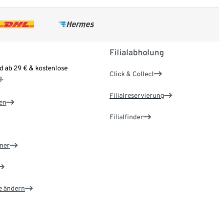
Filialabholung
d ab 29 € & kostenlose
Click & Collect
.
Filialreservierung
en
Filialfinder
ner
e ändern