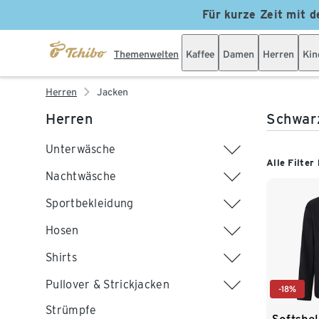
Für kurze Zeit mit d
Themenwelten
Kaffee
Damen
Herren
Kin
Herren
Jacken
Herren
Schwar
Unterwäsche
Alle Filter
Nachtwäsche
Sportbekleidung
Hosen
Shirts
Pullover & Strickjacken
-18%
Strümpfe