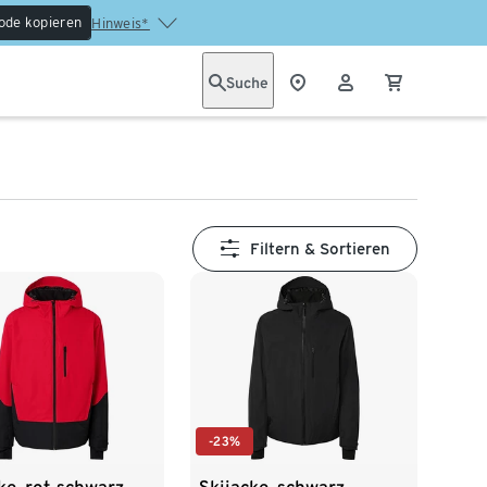
ode kopieren
Hinweis*
Suche
Filtern & Sortieren
-23%