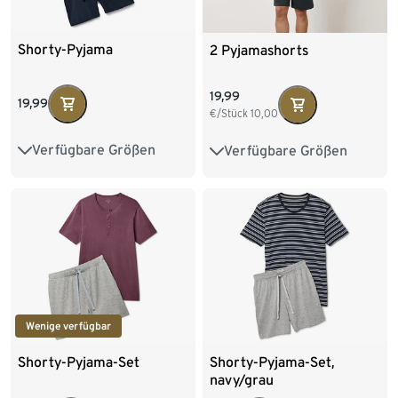
Shorty-Pyjama
2 Pyjamashorts
19,99
19,99
€/Stück
10,00
Verfügbare Größen
Verfügbare Größen
S 44/46
M 48/50
S 44/46
M 48/50
L 52/54
XL 56/58
L 52/54
XL 56/58
XXL 60/62
3XL 64/66
XXL 60/62
4XL 68/70
Wenige verfügbar
Shorty-Pyjama-Set
Shorty-Pyjama-Set,
navy/grau