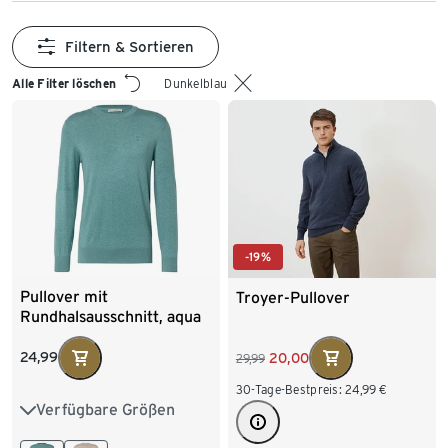
Filtern & Sortieren
Alle Filter löschen
Dunkelblau
-19%
Pullover mit
Troyer-Pullover
Rundhalsausschnitt, aqua
meliert
24,99
20,00
29,99
30-Tage-Bestpreis:
24,99
€
Verfügbare Größen
S 44/46
M 48/50