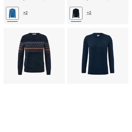
L 52/54
XL 56/58
L 52/54
XL 56/58
+2
+2
XXL 60/62
XXL 60/62
3XL 64/66
4XL 68/70
Strickpullover
Pullover mit V-Ausschnitt,
navy
34,99
24,00
29,99
30-Tage-Bestpreis:
19,00
€
Verfügbare Größen
S 44/46
M 48/50
L 52/54
XL 56/58