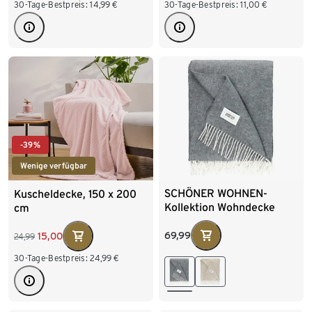
30-Tage-Bestpreis:
14,99
€
30-Tage-Bestpreis:
11,00
€
-39%
Wenige verfügbar
SCHÖNER WOHNEN-
Kuscheldecke, 150 x 200
Kollektion Wohndecke
cm
»FACT«, hellgrau
69,99
15,00
24,99
30-Tage-Bestpreis:
24,99
€