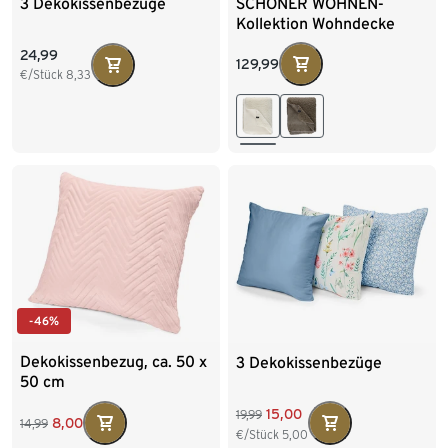
SCHÖNER WOHNEN-
3 Dekokissenbezüge
Kollektion Wohndecke
»TEDDY«, offwhite
24,99
129,99
€/Stück
8,33
-46%
Dekokissenbezug, ca. 50 x
3 Dekokissenbezüge
50 cm
15,00
19,99
8,00
14,99
€/Stück
5,00