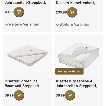
Jahreszeiten-Steppbett,
Daunen-Kassettenbett,
Übergröße
155 x 220 cm
49,99
239,99
Weitere Varianten
Weitere Varianten
Normalgröße
135 x 200 cm
Wenige verfügbar
irisette® greenline
Irisette® greenline 4-
Baumwoll-Steppbett,
Jahreszeiten-Steppbett,
Normalgröße
Normalgröße
59,99
39,99