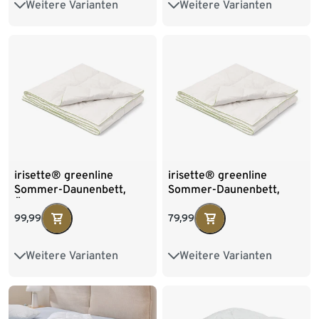
Weitere Varianten
Weitere Varianten
Übergröße
Übergröße
irisette® greenline
irisette® greenline
Sommer-Daunenbett,
Sommer-Daunenbett,
Übergröße
Normalgröße
99,99
79,99
Weitere Varianten
Weitere Varianten
Normalgröße
Übergröße