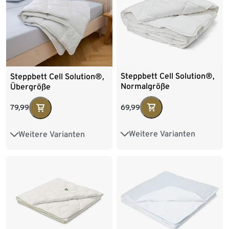
Steppbett Cell Solution®,
Steppbett Cell Solution®,
Normalgröße
Übergröße
69,99
79,99
Weitere Varianten
Weitere Varianten
Übergröße
Normalgröße