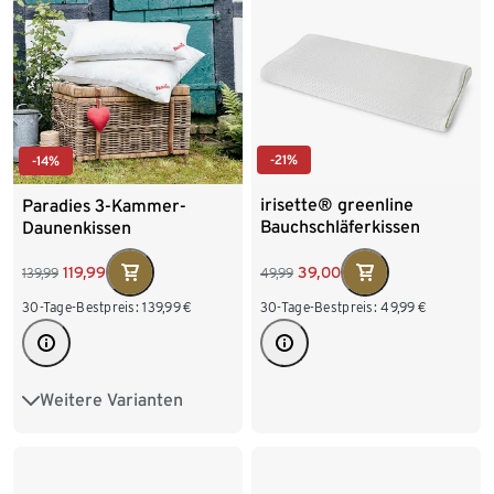
-21%
-14%
irisette® greenline
Paradies 3-Kammer-
Bauchschläferkissen
Daunenkissen
»Eimsbüttel«, mittel, 80 x
80 cm
39,00
119,99
49,99
139,99
30-Tage-Bestpreis:
49,99
€
30-Tage-Bestpreis:
139,99
€
Weitere Varianten
Hohe Festigkeit