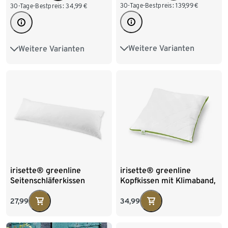
30-Tage-Bestpreis:
139,99
€
30-Tage-Bestpreis:
34,99
€
Weitere Varianten
Weitere Varianten
Bezug beige
80 x 80 cm
Bezug weiß
Kissen Gr. S
irisette® greenline
irisette® greenline
Seitenschläferkissen
Kopfkissen mit Klimaband,
ca. 80 x 80 cm
27,99
34,99