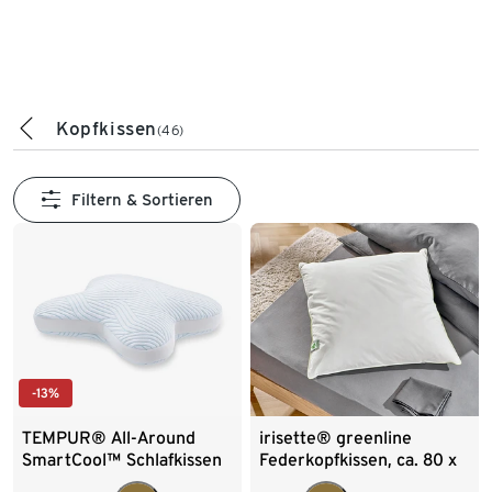
Kopfkissen
(46)
Filtern & Sortieren
-13%
TEMPUR® All-Around
irisette® greenline
SmartCool™ Schlafkissen
Federkopfkissen, ca. 80 x
80 cm