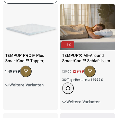
-13%
TEMPUR PRO® Plus
TEMPUR® All-Around
SmartCool™ Topper,
SmartCool™ Schlafkissen
medium, 180 x 200
1.499,99
129,99
139,00
30-Tage-Bestpreis:
149,99
€
Weitere Varianten
100x200cm
140x200cm
Weitere Varianten
Kissenbezug Platin
160x200cm
80x200cm
Kissenbezug beige