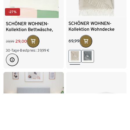
90 x 200 cm
-27%
SCHÖNER WOHNEN-
SCHÖNER WOHNEN-
Kollektion Wohndecke
Kollektion Bettwäsche,
»FACT«, beige
rosa, Normalgröße
69,99
29,00
39,99
30-Tage-Bestpreis:
39,99
€
TEMPUR PRO® Plus
TEMPUR PRO® Plus