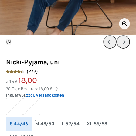
1/2
Nicki-Pyjama, uni
(272)
18,00
34,99
30-Tage-Bestpreis:
18,00
€
inkl. MwSt.
zzgl. Versandkosten
S 44/46
M 48/50
L 52/54
XL 56/58