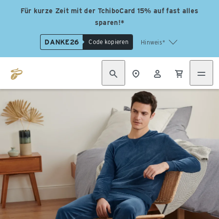
Für kurze Zeit mit der TchiboCard 15% auf fast alles
sparen!*
DANKE26
Code kopieren
Hinweis*