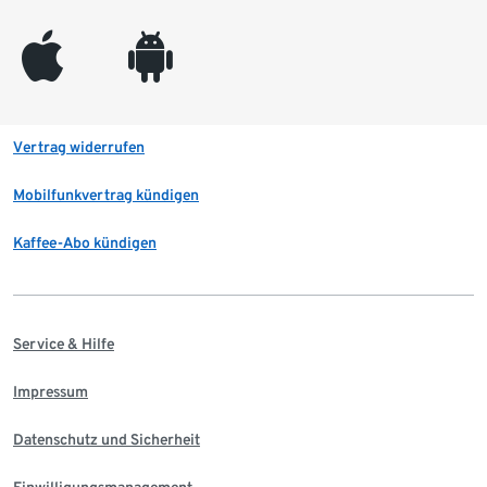
appleinc
android
Vertrag widerrufen
Mobilfunkvertrag kündigen
Kaffee-Abo kündigen
Service & Hilfe
Impressum
Datenschutz und Sicherheit