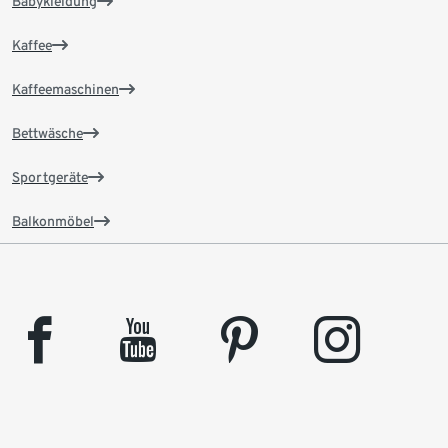
Babykleidung
Kaffee
Kaffeemaschinen
Bettwäsche
Sportgeräte
Balkonmöbel
facebook
youtube
pinterest
instagram