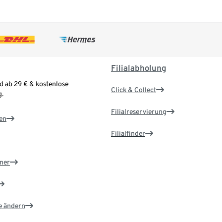
Filialabholung
d ab 29 € & kostenlose
Click & Collect
.
Filialreservierung
en
Filialfinder
ner
e ändern