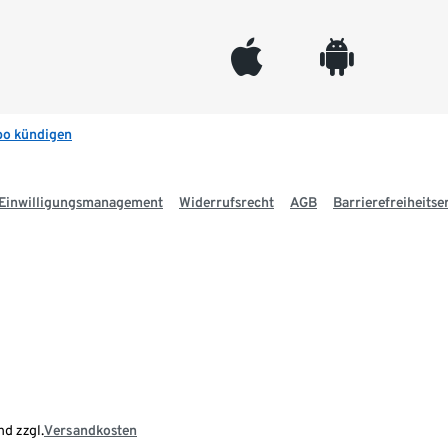
appleinc
android
bo kündigen
Einwilligungsmanagement
Widerrufsrecht
AGB
Barrierefreiheitse
nd zzgl.
Versandkosten