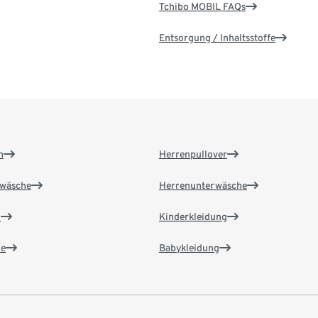
Tchibo MOBIL FAQs
Entsorgung / Inhaltsstoffe
n
Herrenpullover
wäsche
Herrenunterwäsche
n
Kinderkleidung
e
Babykleidung