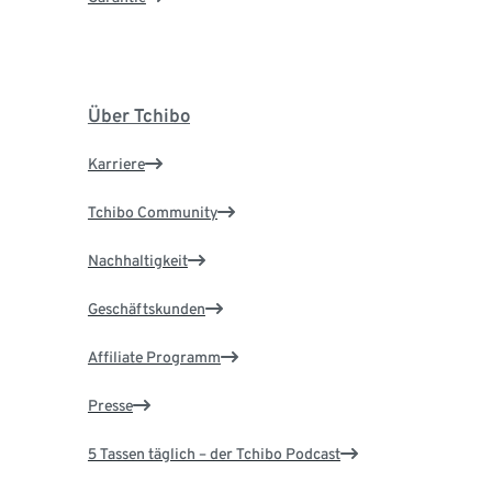
Über Tchibo
Karriere
Tchibo Community
Nachhaltigkeit
Geschäftskunden
Affiliate Programm
Presse
5 Tassen täglich – der Tchibo Podcast