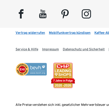
facebook
youtube
pinterest
instagram
Vertrag widerrufen
Mobilfunkvertrag kündigen
Kaffee-A
Service & Hilfe
Impressum
Datenschutz und Sicherheit
Alle Preise verstehen sich inkl. gesetzlicher Mehrwertsteuer u