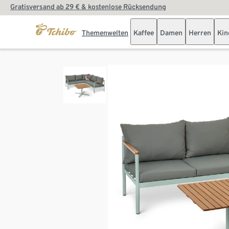
Gratisversand ab 29 € & kostenlose Rücksendung
Themenwelten
Kaffee
Damen
Herren
Kin