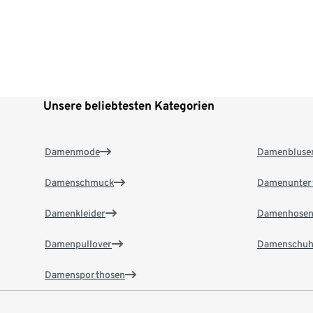
Unsere beliebtesten Kategorien
Damenmode
Damenbluse
Damenschmuck
Damenunter
Damenkleider
Damenhose
Damenpullover
Damenschuh
Damensporthosen