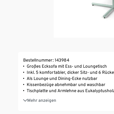
Bestellnummer: 143984
Großes Ecksofa mit Ess- und Loungetisch
Inkl. 5 komfortabler, dicker Sitz- und 6 Rüc
Als Lounge und Dining-Ecke nutzbar
Kissenbezüge abnehmbar und waschbar
Tischplatte und Armlehne aus Eukalyptusholz,
Hochwertiges Aluminiumgestell – leicht und s
Mehr anzeigen
Inkl. höhenverstellbarer Bodenschoner zum 
UV- und witterungsbeständig