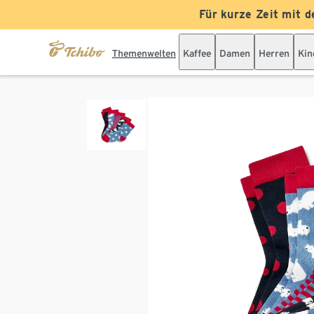
Für kurze Zeit mit d
Themenwelten
Kaffee
Damen
Herren
Kin