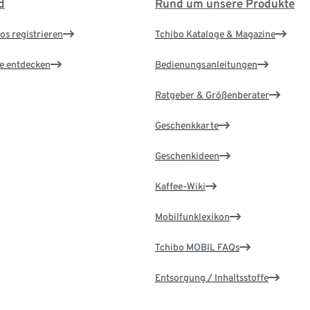
d
Rund um unsere Produkte
os registrieren
Tchibo Kataloge & Magazine
le entdecken
Bedienungsanleitungen
Ratgeber & Größenberater
Geschenkkarte
Geschenkideen
Kaffee-Wiki
Mobilfunklexikon
Tchibo MOBIL FAQs
Entsorgung / Inhaltsstoffe