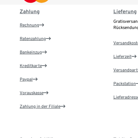
Zahlung
Lieferung
Gratisversan
Rechnung
Rücksendung
Ratenzahlung
Versandkost
Bankeinzug
Lieferzeit
Kreditkarte
Versandpart
Paypal
Packstation
Vorauskasse
Lieferadress
Zahlung in der Filiale