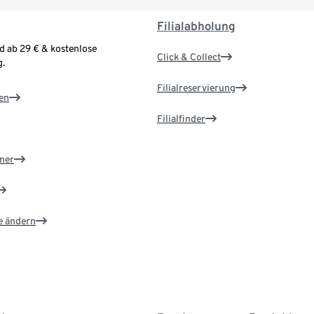
Filialabholung
d ab 29 € & kostenlose
Click & Collect
.
Filialreservierung
en
Filialfinder
ner
e ändern