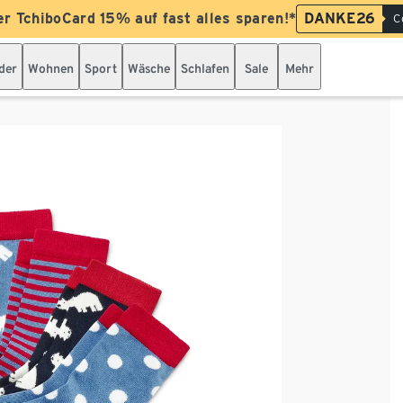
er TchiboCard 15% auf fast alles sparen!*
DANKE26
C
der
Wohnen
Sport
Wäsche
Schlafen
Sale
Mehr