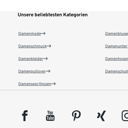
Unsere beliebtesten Kategorien
Damenmode
Damenbluse
Damenschmuck
Damenunter
Damenkleider
Damenhose
Damenpullover
Damenschuh
Damensporthosen
facebook
youtube
pinterest
xing
insta