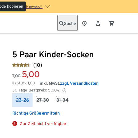
ode kopieren
Hinweis*
Suche
5 Paar Kinder-Socken
(10)
5,00
7,00
€/Stück
1,00
inkl. MwSt.
zzgl. Versandkosten
30-Tage-Bestpreis:
5,00
€
23-26
27-30
31-34
Richtige Größe ermitteln
Zur Zeit nicht verfügbar