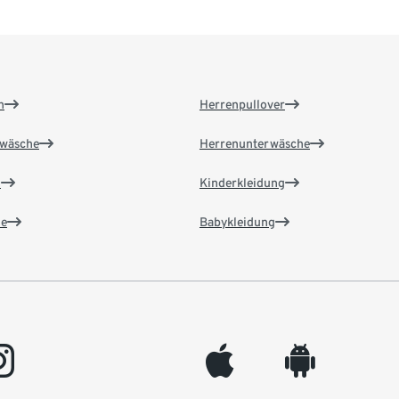
n
Herrenpullover
wäsche
Herrenunterwäsche
n
Kinderkleidung
e
Babykleidung
gram
appleinc
android