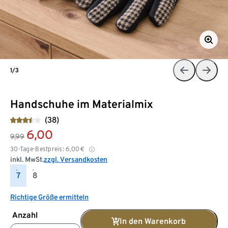
1/3
Handschuhe im Materialmix
(38)
6,00
9,99
30-Tage-Bestpreis:
6,00
€
inkl. MwSt.
zzgl. Versandkosten
7
8
Richtige Größe ermitteln
Anzahl
In den Warenkorb