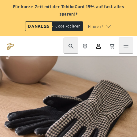
Für kurze Zeit mit der TchiboCard 15% auf fast alles
sparen!*
DANKE26
Code kopieren
Hinweis*