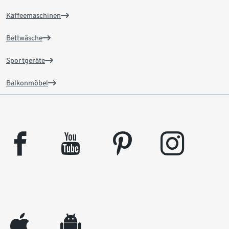
Kaffeemaschinen
Bettwäsche
Sportgeräte
Balkonmöbel
facebook
youtube
pinterest
instagram
appleinc
android