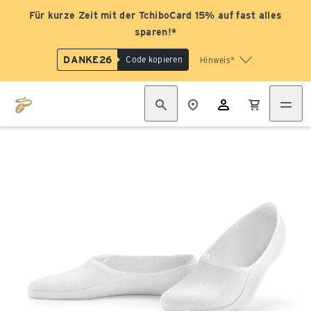
Für kurze Zeit mit der TchiboCard 15% auf fast alles
sparen!*
DANKE26
Code kopieren
Hinweis*