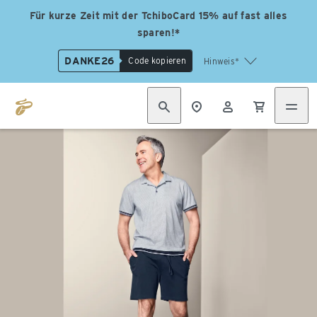
Für kurze Zeit mit der TchiboCard 15% auf fast alles
sparen!*
DANKE26
Code kopieren
Hinweis*