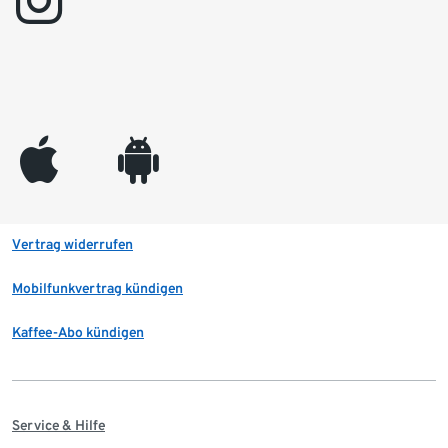
instagram
appleinc
android
Vertrag widerrufen
Mobilfunkvertrag kündigen
Kaffee-Abo kündigen
Service & Hilfe