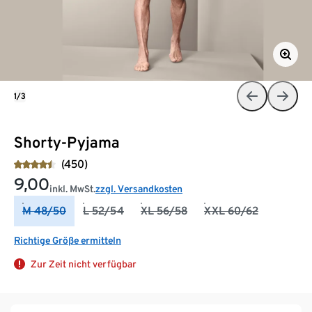
1/3
Shorty-Pyjama
(450)
9,00
inkl. MwSt.
zzgl. Versandkosten
M 48/50
L 52/54
XL 56/58
XXL 60/62
Richtige Größe ermitteln
Zur Zeit nicht verfügbar