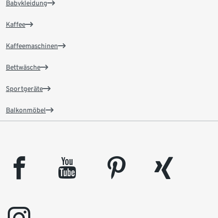
Babykleidung
Kaffee
Kaffeemaschinen
Bettwäsche
Sportgeräte
Balkonmöbel
facebook
youtube
pinterest
xing