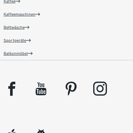
Kaffee
Kaffeemaschinen
Bettwäsche
Sportgeräte
Balkonmöbel
facebook
youtube
pinterest
instagram