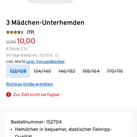
3 Mädchen-Unterhemden
(19)
10,00
12,99
€/Stück
3,33
30-Tage-Bestpreis:
10,00
€
inkl. MwSt.
zzgl. Versandkosten
122/128
134/140
146/152
158/164
170/176
Richtige Größe ermitteln
Zur Zeit nicht verfügbar
Bestellnummer: 152704
Hemdchen in bequemer, elastischer Feinripp-
Qualität