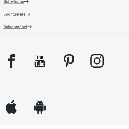
Bettwäsche
Sportgeräte
Balkonmöbel
facebook
youtube
pinterest
instagram
appleinc
android