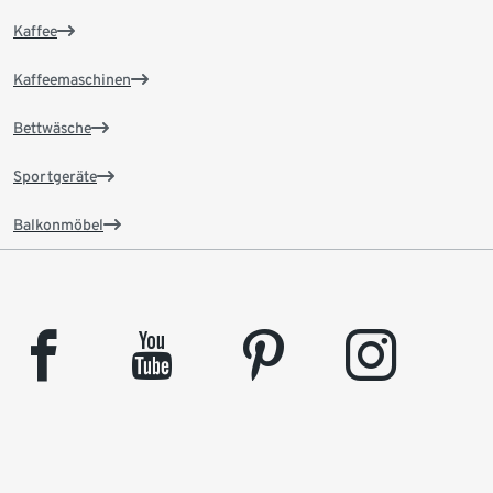
Kaffee
Kaffeemaschinen
Bettwäsche
Sportgeräte
Balkonmöbel
facebook
youtube
pinterest
instagram