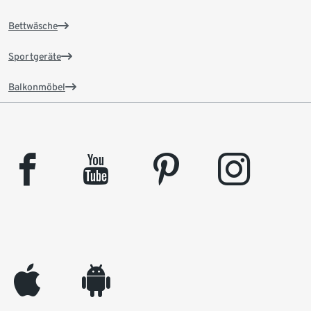
Bettwäsche
Sportgeräte
Balkonmöbel
facebook
youtube
pinterest
instagram
appleinc
android