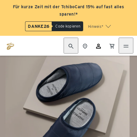
Für kurze Zeit mit der TchiboCard 15% auf fast alles
sparen!*
DANKE26
Code kopieren
Hinweis*