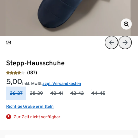
1/4
Stepp-Hausschuhe
(187)
5,00
inkl. MwSt.
zzgl. Versandkosten
36-37
38-39
40-41
42-43
44-45
Richtige Größe ermitteln
Zur Zeit nicht verfügbar