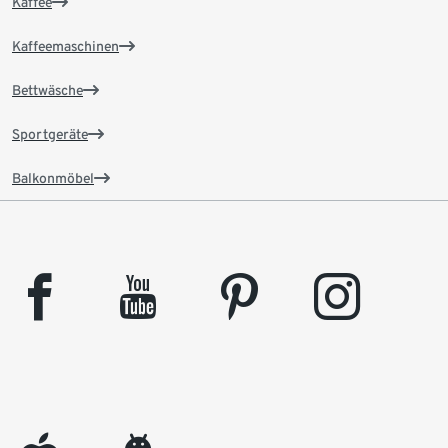
Kaffee
Kaffeemaschinen
Bettwäsche
Sportgeräte
Balkonmöbel
facebook
youtube
pinterest
instagram