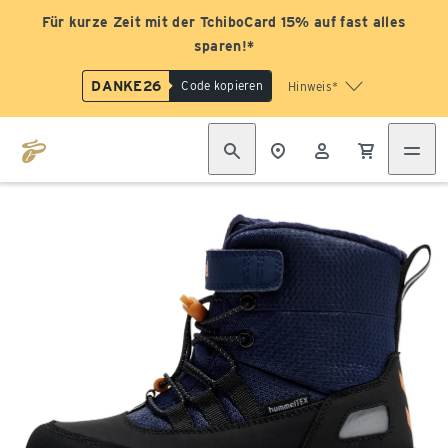
Für kurze Zeit mit der TchiboCard 15% auf fast alles
sparen!*
DANKE26
Code kopieren
Hinweis*