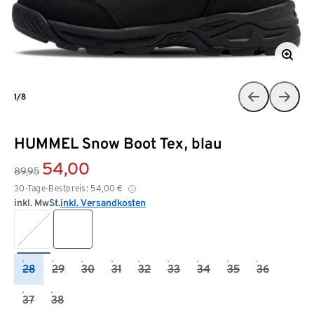
1/8
HUMMEL Snow Boot Tex, blau
54,00
89,95
30-Tage-Bestpreis:
54,00
€
inkl. MwSt.
inkl. Versandkosten
28
29
30
31
32
33
34
35
36
37
38