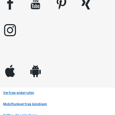
facebook
youtube
pinterest
xing
instagram
appleinc
android
Vertrag widerrufen
Mobilfunkvertrag kündigen