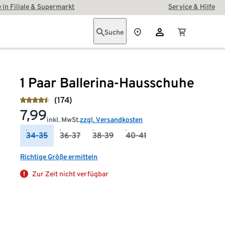
 in Filiale & Supermarkt
Service & Hilfe
Suche
1 Paar Ballerina-Hausschuhe
(174)
7,99
inkl. MwSt.
zzgl. Versandkosten
34-35
36-37
38-39
40-41
Richtige Größe ermitteln
Zur Zeit nicht verfügbar