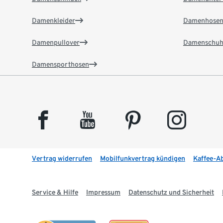
Damenkleider
Damenhose
Damenpullover
Damenschuh
Damensporthosen
facebook
youtube
pinterest
instagram
Vertrag widerrufen
Mobilfunkvertrag kündigen
Kaffee-A
Service & Hilfe
Impressum
Datenschutz und Sicherheit