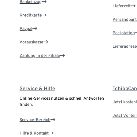
Bankeinzug
Lieferzeit
Kreditkarte
Versandpart
Paypal
Packstation
Vorauskasse
Lieferadress
Zahlung in der Filiale
Service & Hilfe
TchiboCar
Online-Services nutzen & schnell Antworten
Jetzt kostenl
finden.
Jetzt Vortei
Service-Bereich
Hilfe & Kontakt