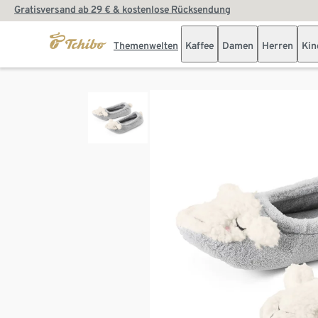
Gratisversand ab 29 € & kostenlose Rücksendung
Themenwelten
Kaffee
Damen
Herren
Kin