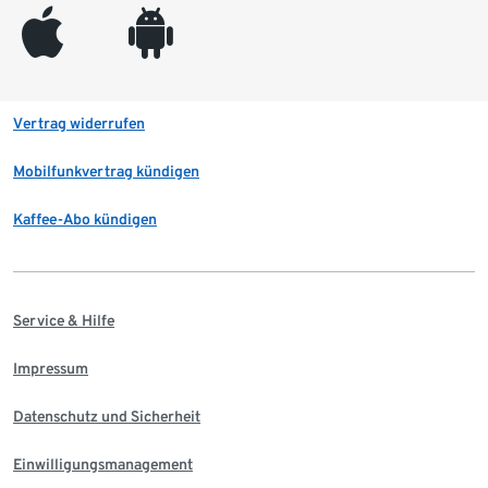
appleinc
android
Vertrag widerrufen
Mobilfunkvertrag kündigen
Kaffee-Abo kündigen
Service & Hilfe
Impressum
Datenschutz und Sicherheit
Einwilligungsmanagement