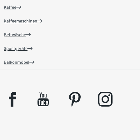
Kaffee
Kaffeemaschinen
Bettwäsche
Sportgeräte
Balkonmöbel
facebook
youtube
pinterest
instagram