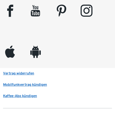
facebook
youtube
pinterest
instagram
appleinc
android
Vertrag widerrufen
Mobilfunkvertrag kündigen
Kaffee-Abo kündigen