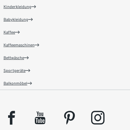
Kinderkleidung
Babykleidung
Kaffee
Kaffeemaschinen
Bettwäsche
Sportgeräte
Balkonmöbel
facebook
youtube
pinterest
instagram