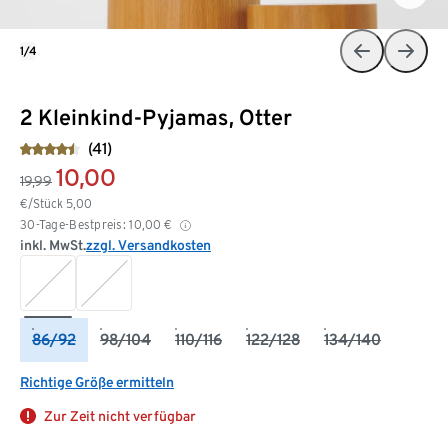
1/4
2 Kleinkind-Pyjamas, Otter
(41)
10,00
19,99
€/Stück
5,00
30-Tage-Bestpreis:
10,00
€
inkl. MwSt.
zzgl. Versandkosten
86/92
98/104
110/116
122/128
134/140
Richtige Größe ermitteln
Zur Zeit nicht verfügbar