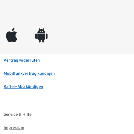
appleinc
android
Vertrag widerrufen
Mobilfunkvertrag kündigen
Kaffee-Abo kündigen
Service & Hilfe
Impressum