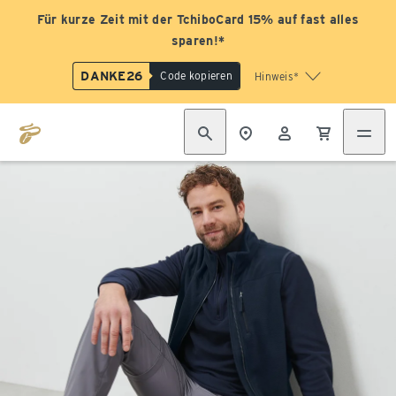
Für kurze Zeit mit der TchiboCard 15% auf fast alles
sparen!*
DANKE26
Code kopieren
Hinweis*