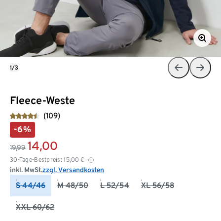
1/3
Fleece-Weste
(109)
-6%
14,00
19,99
30-Tage-Bestpreis:
15,00
€
inkl. MwSt.
zzgl. Versandkosten
S 44/46
M 48/50
L 52/54
XL 56/58
XXL 60/62