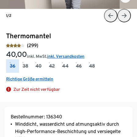
1/2
Thermomantel
(299)
40,00
inkl. MwSt.
inkl. Versandkosten
36
38
40
42
44
46
48
Richtige Größe ermitteln
Zur Zeit nicht verfügbar
Bestellnummer: 136340
Winddicht, wasserdicht und atmungsaktiv durch
High-Performance-Beschichtung und versiegelte