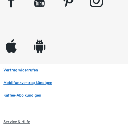
facebook
youtube
pinterest
instagram
appleinc
android
Vertrag widerrufen
Mobilfunkvertrag kündigen
Kaffee-Abo kündigen
Service & Hilfe