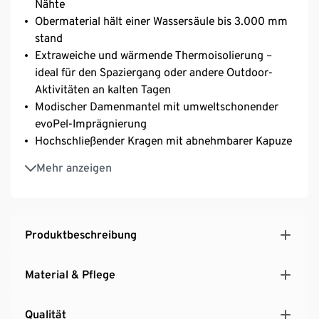
Nähte
Obermaterial hält einer Wassersäule bis 3.000 mm
stand
Extraweiche und wärmende Thermoisolierung –
ideal für den Spaziergang oder andere Outdoor-
Aktivitäten an kalten Tagen
Modischer Damenmantel mit umweltschonender
evoPel-Imprägnierung
Hochschließender Kragen mit abnehmbarer Kapuze
Weiten- und höhenverstellbare Kapuze mit
Mehr anzeigen
abnehmbarem Kunstfellbesatz
2-Wege-Reißverschluss mit Kinnschutz
2 seitliche Eingrifftaschen
1 Innentasche
Produktbeschreibung
Doppelte Windschutzleiste mit Druckknöpfen
Taillierter Schnitt – unterstreicht die feminine
Material & Pflege
Silhouette
Mit Kunstpelz
Qualität