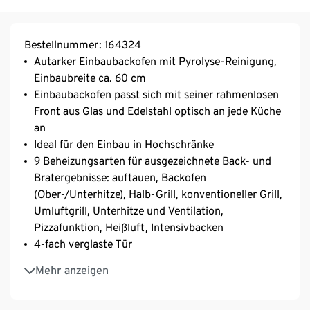
Bestellnummer: 164324
Autarker Einbaubackofen mit Pyrolyse-Reinigung,
Einbaubreite ca. 60 cm
Einbaubackofen passt sich mit seiner rahmenlosen
Front aus Glas und Edelstahl optisch an jede Küche
an
Ideal für den Einbau in Hochschränke
9 Beheizungsarten für ausgezeichnete Back- und
Bratergebnisse: auftauen, Backofen
(Ober-/Unterhitze), Halb-Grill, konventioneller Grill,
Umluftgrill, Unterhitze und Ventilation,
Pizzafunktion, Heißluft, Intensivbacken
4-fach verglaste Tür
Benutzerfreundliche Bedienung über das Touch-
Mehr anzeigen
Bedienfeld
Vollprogrammierbarer LED-Timer