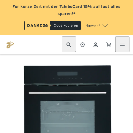
Für kurze Zeit mit der TchiboCard 15% auf fast alles
sparen!*
DANKE26
Code kopieren
Hinweis*