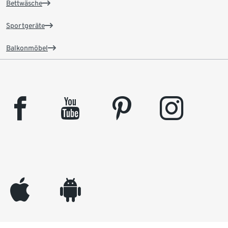
Bettwäsche
Sportgeräte
Balkonmöbel
facebook
youtube
pinterest
instagram
appleinc
android